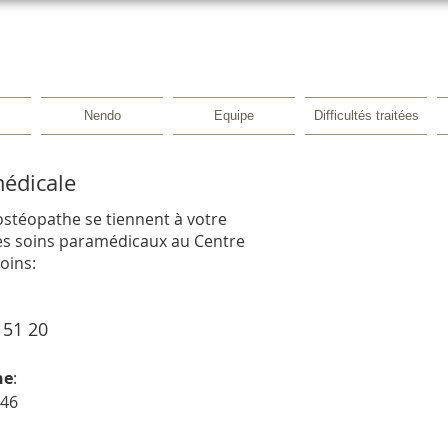
Nendo
Equipe
Difficultés traitées
médicale
ostéopathe se tiennent à votre
es soins paramédicaux au Centre
oins:
 51 20
he
:
 46