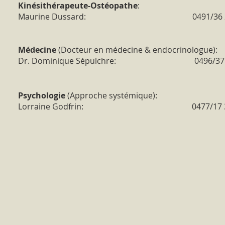
Kinésithérapeute-Ostéopathe
:
Maurine Dussard: 0491/36 25
Médecine
(Docteur en médecine & endocrinologue):
Dr. Dominique S
épulchre: 0
496/3
Psychologie
(Approche systémique):
Lorraine Godfrin: 04
77